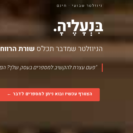
ניוזלטר שבועי · חינם
בִּנְעָלֶיהָ.
הניוזלטר שמדבר תכל'ס
שורת הרווח
"פעם עצרת להקשיב למספרים בעסק שלך? הם מ
הצטרף עכשיו ובוא ניתן למספרים לדבר ←