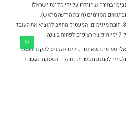
(בימי בחירה שהוגדרו על ידי מדינת ישראל)
ובתנאים מסוימים (חובת הודעה מראש).
3. חובת מינימום- המעסיק מחויב להוציא את העובד
ל-7 ימי חופשה רצופים לפחות בשנה.
אלו סעיפים שאתם יכולים להכניס לתקנון העסק
ולגמרי להמנע מטעויות בתהליך העסקת העעובד
אצלכם.
צבירת ימי חופשה
העברת ימי חופשה משנה לשנה
1. אין צבירה אוטומטית- חופשה אינה ניתנת לצבירה
באופן אוטומטי משנה לשנה.